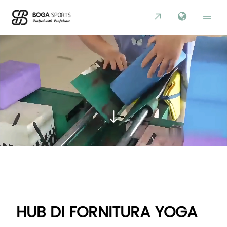



HUB DI FORNITURA YOGA