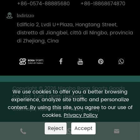
+86-0574-88885680
+86-18868674870

Indirizzo
Edificio 2, Lvdi U+Plaza, Hongtang Street,
distretto di Jiangbei, città di Ningbo, provincia
di Zhejiang, Cina
Copyright © 2026 Ningbo Boga Sports Goods
We use cookies to offer you a better browsing
Co., Ltd. Tutti i diritti riservati.
experience, analyze site traffic and personalize
content. By using this site, you agree to our use of
Sitemap
|
RSS
|
XML
|
Privacy Policy
cookies.
Privacy Policy
Reject
Accept


