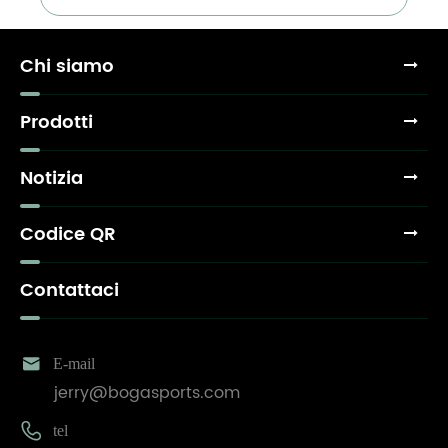
Chi siamo
Prodotti
Notizia
Codice QR
Contattaci

E-mail
jerry@bogasports.com

tel